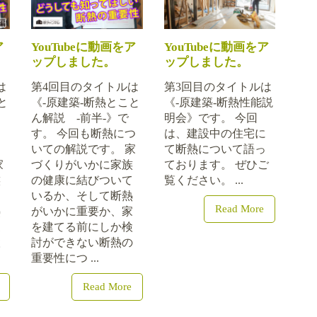
ア
YouTubeに動画をア
YouTubeに動画をア
ップしました。
ップしました。
は
第4回目のタイトルは
第3回目のタイトルは
と
《-原建築-断熱とこと
《-原建築-断熱性能説
ん解説 -前半-》で
明会》です。 今回
す。 今回も断熱につ
は、建設中の住宅に
つ
いての解説です。 家
て断熱について語っ
家
づくりがいかに家族
ております。 ぜひご
族
の健康に結びついて
覧ください。 ...
て
いるか、そして断熱
Read More
熱
がいかに重要か、家
家
を建てる前にしか検
検
討ができない断熱の
重要性につ ...
Read More