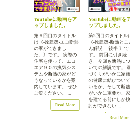
YouTubeに動画をア
YouTubeに動画を
ップしました。
ップしました。
第６回目のタイトル
第5回目のタイトル
は《-原建築-エコ断熱
《-原建築-断熱とこ
の家ができまし
ん解説 -後半-》で
た。》です。 実際の
す。 前回に引き続
住宅を使って、エコ
き、今回も断熱に
エア９０の換気シス
いての解説です。 
テムや断熱の家がど
づくりがいかに家
うなっているかを案
の健康に結びつい
内しています。 ぜひ
いるか、そして断
ご覧ください。 ...
がいかに重要か、
を建てる前にしか
Read More
討ができない ...
Read More