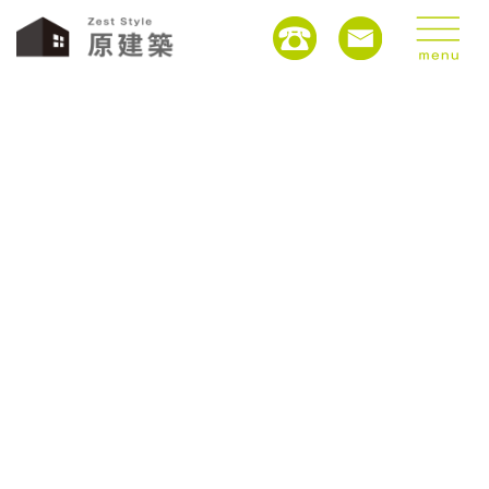
ブログ
HOME
ブログ
高性能な家って何？
2021年5月8日
/ 最終更新日 :
2021年5月8日
harakenchiku2020
ブログ
高性能な家って何？
すぐに簡単に説明したくなるんで、簡単に言ってみると、
今、国が推進している「高気密高断熱」のZEH住宅って聞
いたことある方も増えてきてますが、内容はと言います
と、
隙間をできる限り無くして、発泡スチロールのような硬質