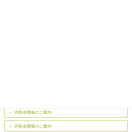
ような
燃費のいい家になり、省エネ、CO2削減にもつながり、未
来にも貢献できるメリットもあります
少しさわりの部分で説明しましたが、自分の頭の整理も含
めて、
次回からブログで説明していきたいと思います
何よりもせっかくの家づくりをするにあたり、選択肢を広
げる意味でもいいかなと思っています
前からなんとなくやりたかったブログスタートしてみます
カテゴリー
ブログ
内覧会開催のご案内
内覧会開催のご案内