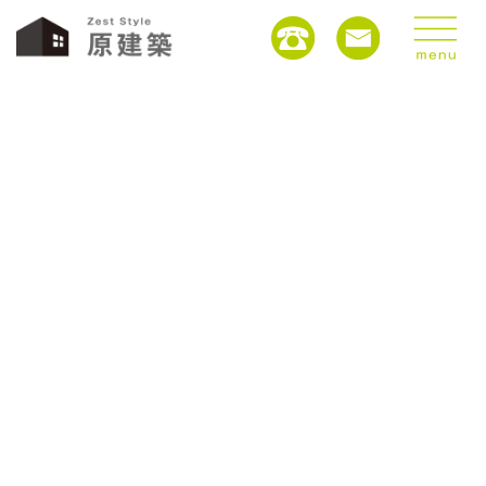
未分類
HOME
未分類
日曜日おはようございます
2024年12月29日
/ 最終更新日 :
2024年12月29日
harakenchiku2020
未分類
日曜日おはようございます
コロナでお出かけできませんので、
本日のハワイのホノルルの気温２２℃湿度58％
これで波の音聞きながらフロントオーシャンビューだった
とすれば
自宅もまるでハワイやー