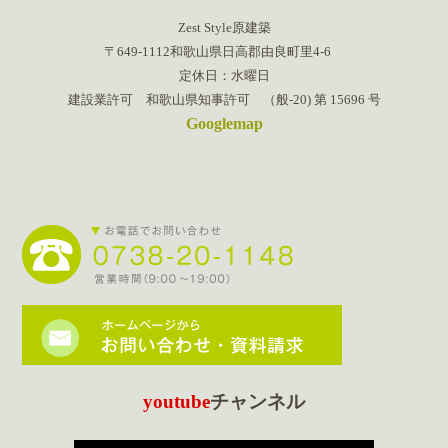
Zest Style原建築
〒649-1112和歌山県日高郡由良町里4-6
定休日：水曜日
建設業許可 和歌山県知事許可 （般-20) 第 15696 号
Googlemap
youtube
チャンネル