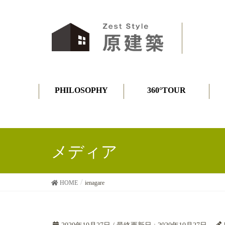
PHILOSOPHY
360°TOUR
メディア
HOME
ienagare