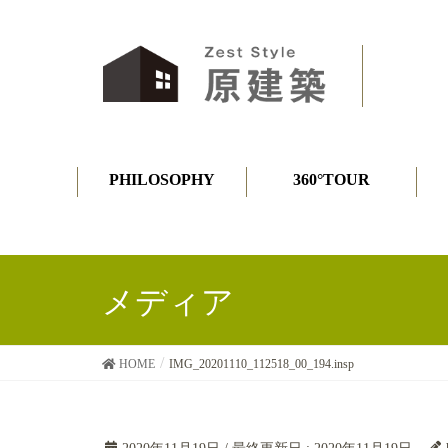
PHILOSOPHY
360°TOUR
メディア
HOME
IMG_20201110_112518_00_194.insp