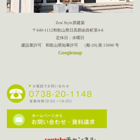
Zest Style原建築
〒649-1112和歌山県日高郡由良町里4-6
定休日：水曜日
建設業許可 和歌山県知事許可 （般-20) 第 15696 号
Googlemap
youtube
チャンネル